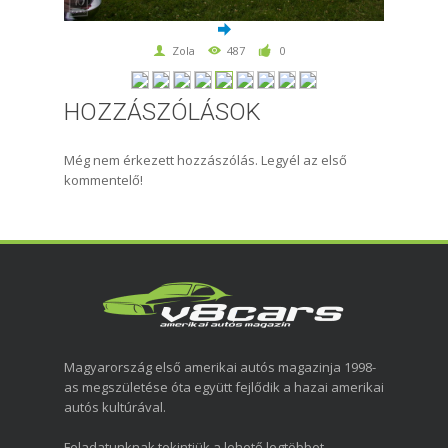
Zola
487
0
HOZZÁSZÓLÁSOK
Még nem érkezett hozzászólás. Legyél az első
kommentelő!
Magyarország első amerikai autós magazinja 1998-
as megszületése óta együtt fejlődik a hazai amerikai
autós kultúrával.
Feladatunknak tekintjük a lehető legtöbbet