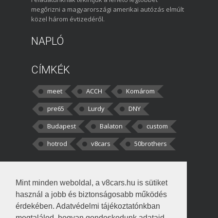
megőrizni a magyarországi amerikai autózás elmúlt
közel három évtizedéről.
NAPLÓ
CÍMKÉK
meet
ACCH
Komárom
pre65
Lurdy
DNY
Budapest
Balaton
custom
hotrod
v8cars
50brothers
HOZZÁSZÓLÁSOK
Mint minden weboldal, a v8cars.hu is sütiket
kortisz:
Elszúrtam! Én csak két
használ a jobb és biztonságosabb működés
darabbaal számoltam. Nem tudtam, hogy fél autót,
érdekében. Adatvédelmi tájékoztatónkban
megtalálod, hogyan gondoskodunk adataid