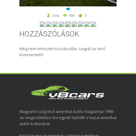
Zola
454
0
HOZZÁSZÓLÁSOK
Még nem érkezett hozzászólás. Legyél az első
kommentelő!
Magyarország első amerikai autós magazinja 1998-
as megszületése óta együtt fejlődik a hazai amerikai
autós kultúrával.
Feladatunknak tekintjük a lehető legtöbbet