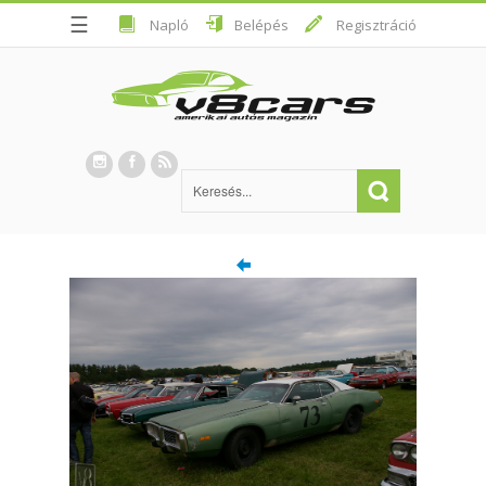
☰
Napló
Belépés
Regisztráció