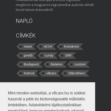
megőrizni a magyarországi amerikai autózás elmúlt
közel három évtizedéről.
NAPLÓ
CÍMKÉK
meet
ACCH
Komárom
pre65
Lurdy
DNY
Budapest
Balaton
custom
hotrod
v8cars
50brothers
HOZZÁSZÓLÁSOK
Mint minden weboldal, a v8cars.hu is sütiket
kortisz:
Elszúrtam! Én csak két
használ a jobb és biztonságosabb működés
darabbaal számoltam. Nem tudtam, hogy fél autót,
érdekében. Adatvédelmi tájékoztatónkban
megtalálod, hogyan gondoskodunk adataid