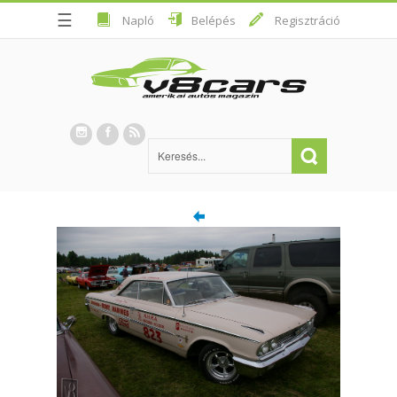
☰
Napló
Belépés
Regisztráció