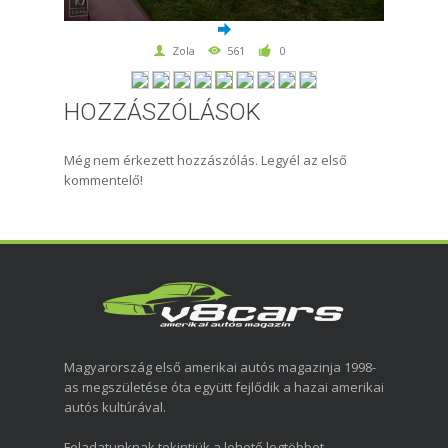
Zola
561
0
HOZZÁSZÓLÁSOK
Még nem érkezett hozzászólás. Legyél az első
kommentelő!
Magyarország első amerikai autós magazinja 1998-
as megszületése óta együtt fejlődik a hazai amerikai
autós kultúrával.
Feladatunknak tekintjük a lehető legtöbbet