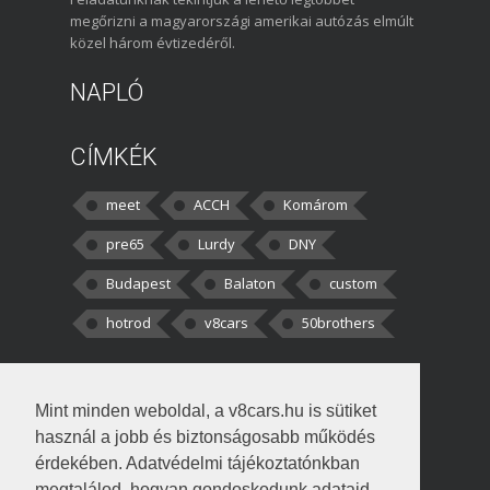
megőrizni a magyarországi amerikai autózás elmúlt
közel három évtizedéről.
NAPLÓ
CÍMKÉK
meet
ACCH
Komárom
pre65
Lurdy
DNY
Budapest
Balaton
custom
hotrod
v8cars
50brothers
HOZZÁSZÓLÁSOK
Mint minden weboldal, a v8cars.hu is sütiket
kortisz:
Elszúrtam! Én csak két
használ a jobb és biztonságosabb működés
darabbaal számoltam. Nem tudtam, hogy fél autót,
érdekében. Adatvédelmi tájékoztatónkban
megtalálod, hogyan gondoskodunk adataid