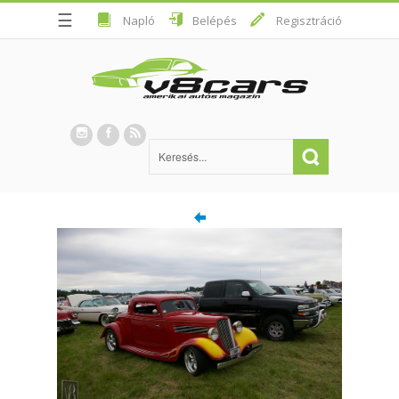
☰
Napló
Belépés
Regisztráció