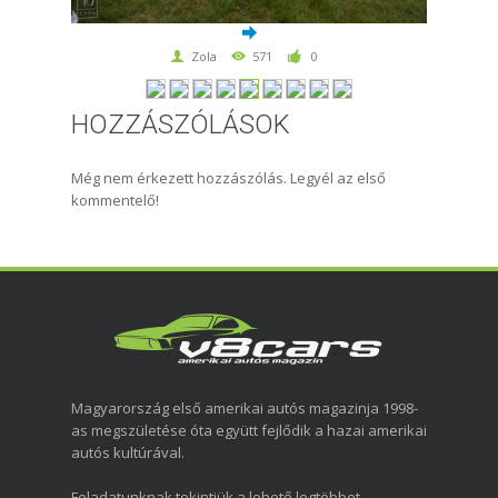
Zola
571
0
HOZZÁSZÓLÁSOK
Még nem érkezett hozzászólás. Legyél az első
kommentelő!
Magyarország első amerikai autós magazinja 1998-
as megszületése óta együtt fejlődik a hazai amerikai
autós kultúrával.
Feladatunknak tekintjük a lehető legtöbbet