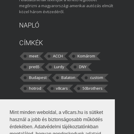
megőrizni a magyarországi amerikai autózás elmúlt
közel három évtizedéről.
NAPLÓ
CÍMKÉK
meet
ACCH
Komárom
pre65
Lurdy
DNY
Budapest
Balaton
custom
hotrod
v8cars
50brothers
HOZZÁSZÓLÁSOK
Mint minden weboldal, a v8cars.hu is sütiket
kortisz:
Elszúrtam! Én csak két
használ a jobb és biztonságosabb működés
darabbaal számoltam. Nem tudtam, hogy fél autót,
érdekében. Adatvédelmi tájékoztatónkban
megtalálod, hogyan gondoskodunk adataid