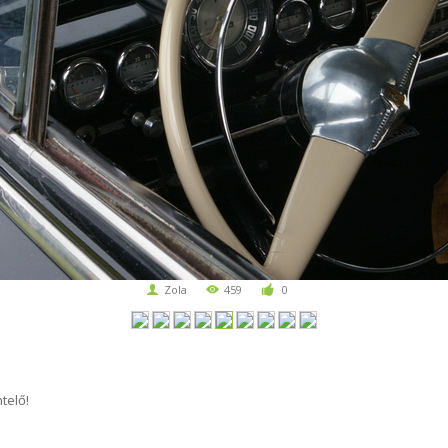
Zola
459
0
telő!