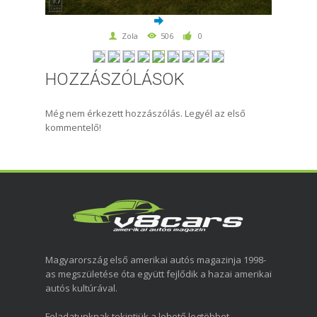
Zola
506
0
HOZZÁSZÓLÁSOK
Még nem érkezett hozzászólás. Legyél az első
kommentelő!
Magyarország első amerikai autós magazinja 1998-
as megszületése óta együtt fejlődik a hazai amerikai
autós kultúrával.
Feladatunknak tekintjük a lehető legtöbbet