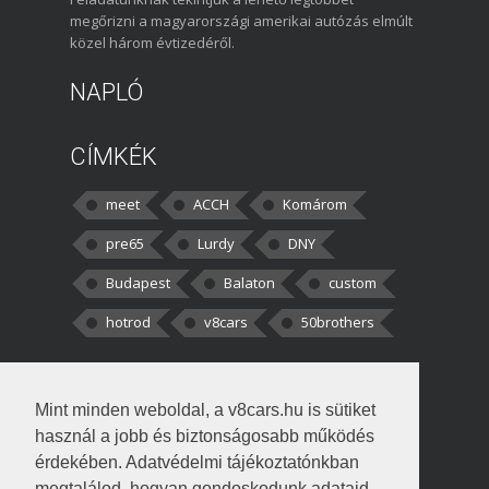
megőrizni a magyarországi amerikai autózás elmúlt
közel három évtizedéről.
NAPLÓ
CÍMKÉK
meet
ACCH
Komárom
pre65
Lurdy
DNY
Budapest
Balaton
custom
hotrod
v8cars
50brothers
HOZZÁSZÓLÁSOK
Mint minden weboldal, a v8cars.hu is sütiket
kortisz:
Elszúrtam! Én csak két
használ a jobb és biztonságosabb működés
darabbaal számoltam. Nem tudtam, hogy fél autót,
érdekében. Adatvédelmi tájékoztatónkban
megtalálod, hogyan gondoskodunk adataid