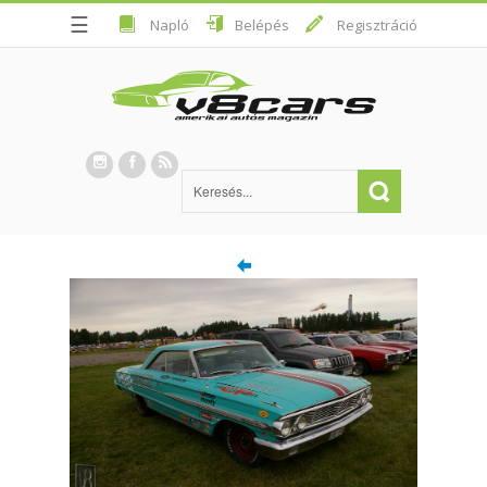
☰
Napló
Belépés
Regisztráció