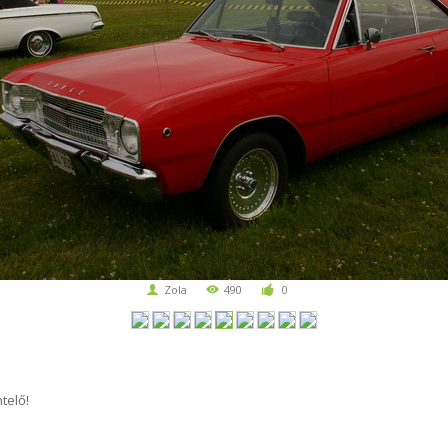
Zola
490
0
telő!