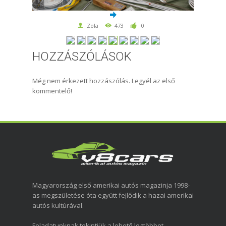
Zola
473
0
HOZZÁSZÓLÁSOK
Még nem érkezett hozzászólás. Legyél az első
kommentelő!
Magyarország első amerikai autós magazinja 1998-
as megszületése óta együtt fejlődik a hazai amerikai
autós kultúrával.
Feladatunknak tekintjük a lehető legtöbbet