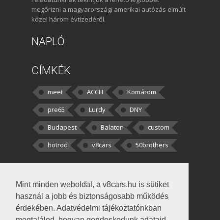
megőrizni a magyarországi amerikai autózás elmúlt
közel három évtizedéről.
NAPLÓ
CÍMKÉK
meet
ACCH
Komárom
pre65
Lurdy
DNY
Budapest
Balaton
custom
hotrod
v8cars
50brothers
HOZZÁSZÓLÁSOK
Mint minden weboldal, a v8cars.hu is sütiket
kortisz:
Elszúrtam! Én csak két
használ a jobb és biztonságosabb működés
darabbaal számoltam. Nem tudtam, hogy fél autót,
érdekében. Adatvédelmi tájékoztatónkban
megtalálod, hogyan gondoskodunk adataid