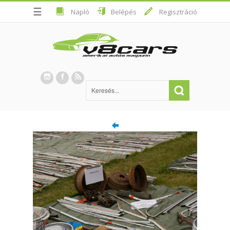
☰
Napló
Belépés
Regisztráció