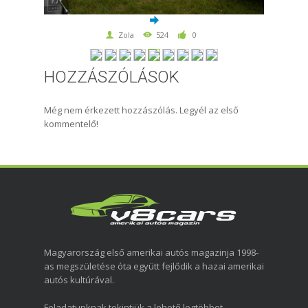
Zola
524
0
HOZZÁSZÓLÁSOK
Még nem érkezett hozzászólás. Legyél az első
kommentelő!
Magyarország első amerikai autós magazinja 1998-
as megszületése óta együtt fejlődik a hazai amerikai
autós kultúrával.
Feladatunknak tekintjük a lehető legtöbbet