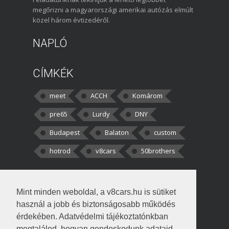
megőrizni a magyarországi amerikai autózás elmúlt
közel három évtizedéről.
NAPLÓ
CÍMKÉK
meet
ACCH
Komárom
pre65
Lurdy
DNY
Budapest
Balaton
custom
hotrod
v8cars
50brothers
HOZZÁSZÓLÁSOK
Mint minden weboldal, a v8cars.hu is sütiket
kortisz:
Elszúrtam! Én csak két
használ a jobb és biztonságosabb működés
darabbaal számoltam. Nem tudtam, hogy fél autót,
érdekében. Adatvédelmi tájékoztatónkban
megtalálod, hogyan gondoskodunk adataid