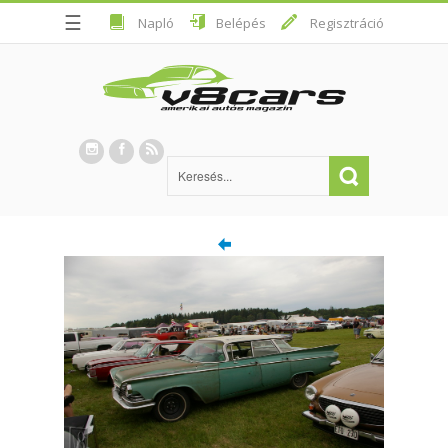
☰
Napló
Belépés
Regisztráció