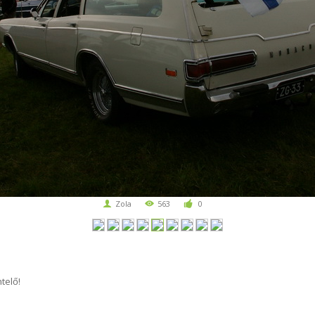
Zola
563
0
telő!