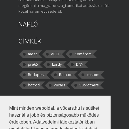
megőrizni a magyarországi amerikai autózás elmúlt
közel három évtizedéről.
NAPLÓ
CÍMKÉK
meet
ACCH
Komárom
pre65
Lurdy
DNY
Budapest
Balaton
custom
hotrod
v8cars
50brothers
HOZZÁSZÓLÁSOK
Mint minden weboldal, a v8cars.hu is sütiket
kortisz:
Elszúrtam! Én csak két
használ a jobb és biztonságosabb működés
darabbaal számoltam. Nem tudtam, hogy fél autót,
érdekében. Adatvédelmi tájékoztatónkban
megtalálod, hogyan gondoskodunk adataid