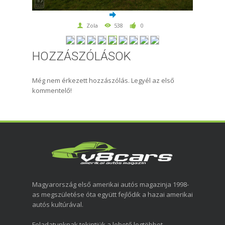
Zola
538
0
HOZZÁSZÓLÁSOK
Még nem érkezett hozzászólás. Legyél az első
kommentelő!
Magyarország első amerikai autós magazinja 1998-
as megszületése óta együtt fejlődik a hazai amerikai
autós kultúrával.
Feladatunknak tekintjük a lehető legtöbbet