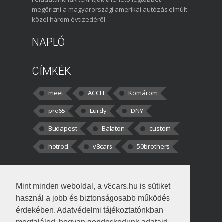
megőrizni a magyarországi amerikai autózás elmúlt
közel három évtizedéről.
NAPLÓ
CÍMKÉK
meet
ACCH
Komárom
pre65
Lurdy
DNY
Budapest
Balaton
custom
hotrod
v8cars
50brothers
HOZZÁSZÓLÁSOK
Mint minden weboldal, a v8cars.hu is sütiket
kortisz:
Elszúrtam! Én csak két
használ a jobb és biztonságosabb működés
darabbaal számoltam. Nem tudtam, hogy fél autót,
érdekében. Adatvédelmi tájékoztatónkban
megtalálod, hogyan gondoskodunk adataid