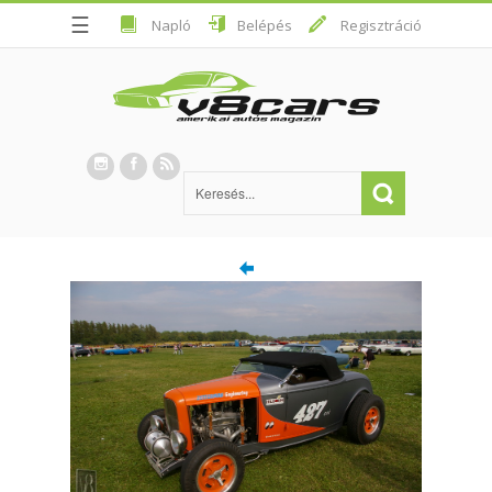
☰
Napló
Belépés
Regisztráció