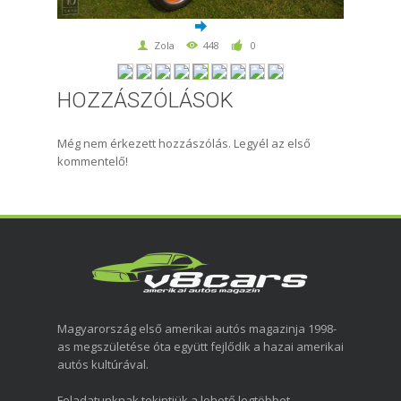
Zola
448
0
HOZZÁSZÓLÁSOK
Még nem érkezett hozzászólás. Legyél az első
kommentelő!
Magyarország első amerikai autós magazinja 1998-
as megszületése óta együtt fejlődik a hazai amerikai
autós kultúrával.
Feladatunknak tekintjük a lehető legtöbbet