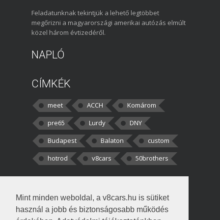
Feladatunknak tekintjük a lehető legtöbbet
megőrizni a magyarországi amerikai autózás elmúlt
közel három évtizedéről.
NAPLÓ
CÍMKÉK
meet
ACCH
Komárom
pre65
Lurdy
DNY
Budapest
Balaton
custom
hotrod
v8cars
50brothers
HOZZÁSZÓLÁSOK
Mint minden weboldal, a v8cars.hu is sütiket
kortisz:
Elszúrtam! Én csak két
használ a jobb és biztonságosabb működés
darabbaal számoltam. Nem tudtam, hogy fél autót,