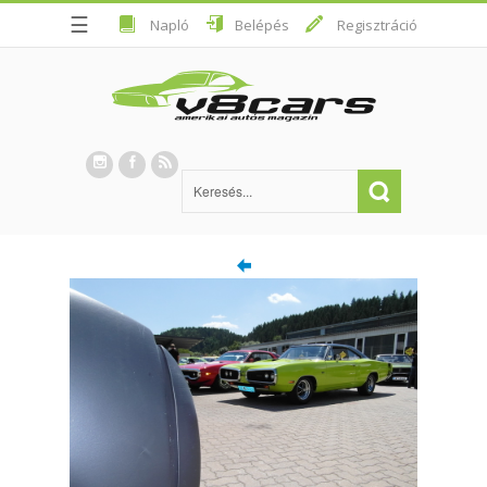
☰
Napló
Belépés
Regisztráció