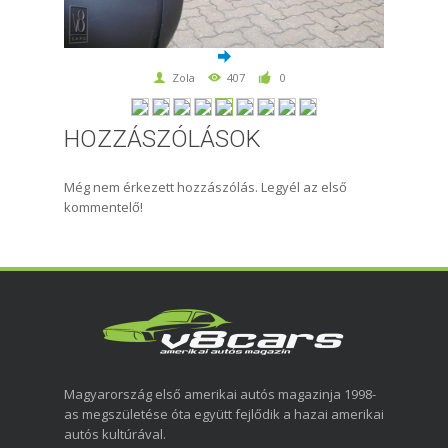
Zola
407
0
HOZZÁSZÓLÁSOK
Még nem érkezett hozzászólás. Legyél az első
kommentelő!
Magyarország első amerikai autós magazinja 1998-
as megszületése óta együtt fejlődik a hazai amerikai
autós kultúrával.