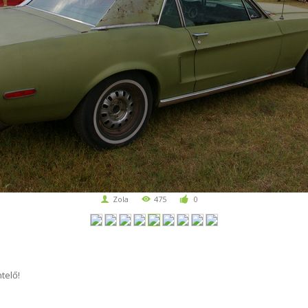
Zola
475
0
telő!