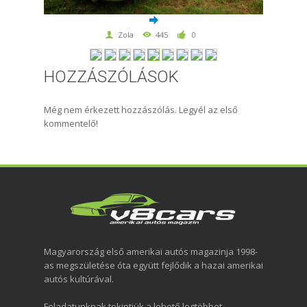
Zola
445
0
HOZZÁSZÓLÁSOK
Még nem érkezett hozzászólás. Legyél az első
kommentelő!
Magyarország első amerikai autós magazinja 1998-
as megszületése óta együtt fejlődik a hazai amerikai
autós kultúrával.
Feladatunknak tekintjük a lehető legtöbbet