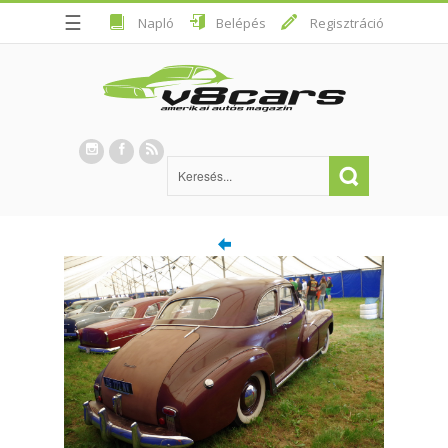
☰
Napló
Belépés
Regisztráció