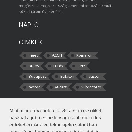
megőrizni a magyarországi amerikai autózás elmúlt
közel három évtizedéről.
NAPLÓ
CÍMKÉK
meet
ACCH
Komárom
pre65
Lurdy
DNY
Budapest
Balaton
custom
hotrod
v8cars
50brothers
HOZZÁSZÓLÁSOK
Mint minden weboldal, a v8cars.hu is sütiket
kortisz:
Elszúrtam! Én csak két
használ a jobb és biztonságosabb működés
darabbaal számoltam. Nem tudtam, hogy fél autót,
érdekében. Adatvédelmi tájékoztatónkban
megtalálod, hogyan gondoskodunk adataid