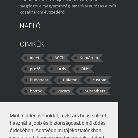
megőrizni a magyarországi amerikai autózás elmúlt
közel három évtizedéről.
NAPLÓ
CÍMKÉK
meet
ACCH
Komárom
pre65
Lurdy
DNY
Budapest
Balaton
custom
hotrod
v8cars
50brothers
HOZZÁSZÓLÁSOK
Mint minden weboldal, a v8cars.hu is sütiket
kortisz:
Elszúrtam! Én csak két
használ a jobb és biztonságosabb működés
darabbaal számoltam. Nem tudtam, hogy fél autót,
érdekében. Adatvédelmi tájékoztatónkban
megtalálod, hogyan gondoskodunk adataid