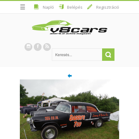
☰
Napló
Belépés
Regisztráció