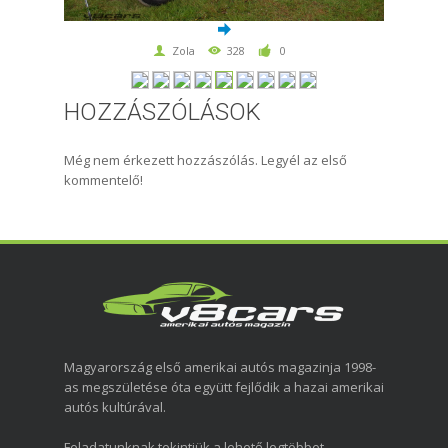
Zola
328
0
HOZZÁSZÓLÁSOK
Még nem érkezett hozzászólás. Legyél az első
kommentelő!
Magyarország első amerikai autós magazinja 1998-
as megszületése óta együtt fejlődik a hazai amerikai
autós kultúrával.
Feladatunknak tekintjük a lehető legtöbbet