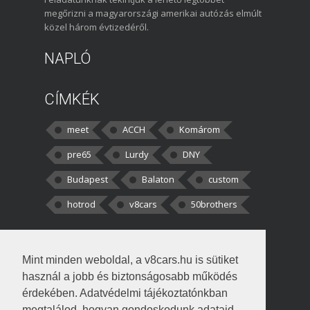
megőrizni a magyarországi amerikai autózás elmúlt
közel három évtizedéről.
NAPLÓ
CÍMKÉK
meet
ACCH
Komárom
pre65
Lurdy
DNY
Budapest
Balaton
custom
hotrod
v8cars
50brothers
HOZZÁSZÓLÁSOK
Mint minden weboldal, a v8cars.hu is sütiket
kortisz:
Elszúrtam! Én csak két
használ a jobb és biztonságosabb működés
darabbaal számoltam. Nem tudtam, hogy fél autót,
érdekében. Adatvédelmi tájékoztatónkban
megtalálod, hogyan gondoskodunk adataid