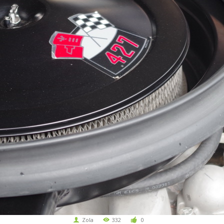
Zola
332
0