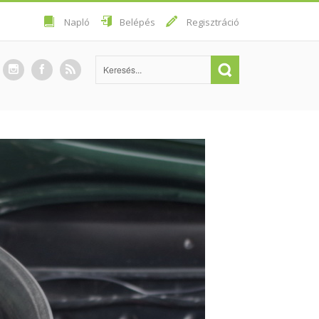
Napló
Belépés
Regisztráció