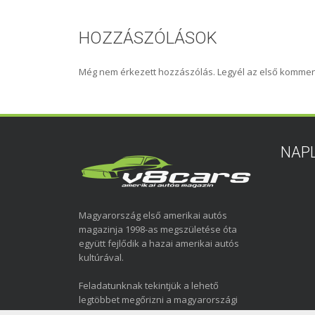
HOZZÁSZÓLÁSOK
Még nem érkezett hozzászólás. Legyél az első kommen
NAP
Magyarország első amerikai autós
magazinja 1998-as megszületése óta
együtt fejlődik a hazai amerikai autós
kultúrával.
Feladatunknak tekintjük a lehető
legtöbbet megőrizni a magyarországi
amerikai autózás elmúlt közel három