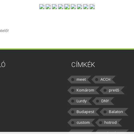
telő!
LÓ
CÍMKÉK
meet
ACCH
Komárom
pre65
Lurdy
DNY
Budapest
Balaton
custom
hotrod
v8cars
50brothers