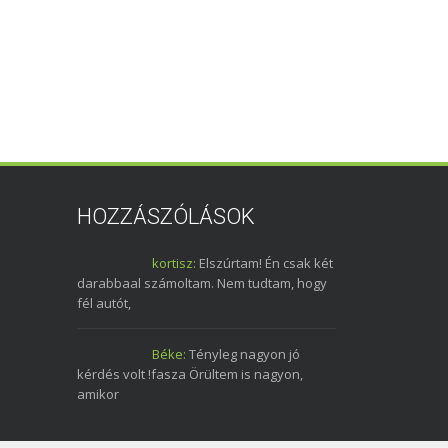
HOZZÁSZÓLÁSOK
kortisz:
Elszúrtam! Én csak két
darabbaal számoltam. Nem tudtam, hogy
fél autót,
Béke:
Tényleg nagyon jó
kérdés volt !fasza Örültem is nagyon,
amikor