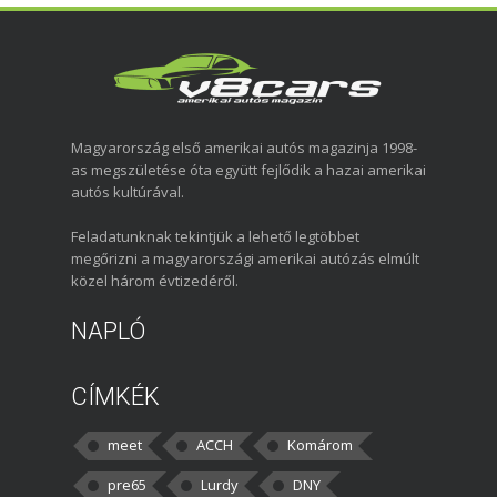
Magyarország első amerikai autós magazinja 1998-
as megszületése óta együtt fejlődik a hazai amerikai
autós kultúrával.
Feladatunknak tekintjük a lehető legtöbbet
megőrizni a magyarországi amerikai autózás elmúlt
közel három évtizedéről.
NAPLÓ
CÍMKÉK
meet
ACCH
Komárom
pre65
Lurdy
DNY