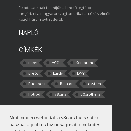
Feladatunknak tekintjük a lehető legtöbbet
megőrizni a magyarországi amerikai autózás elmúlt
közel három évtizedéről.
NAPLÓ
CÍMKÉK
meet
ACCH
Komárom
pre65
Lurdy
DNY
Budapest
Balaton
custom
hotrod
v8cars
50brothers
HOZZÁSZÓLÁSOK
Mint minden weboldal, a v8cars.hu is sütiket
kortisz:
Elszúrtam! Én csak két
használ a jobb és biztonságosabb működés
darabbaal számoltam. Nem tudtam, hogy fél autót,