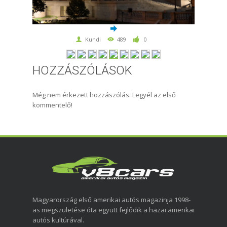
Kundi
489
0
HOZZÁSZÓLÁSOK
Még nem érkezett hozzászólás. Legyél az első
kommentelő!
Magyarország első amerikai autós magazinja 1998-
as megszületése óta együtt fejlődik a hazai amerikai
autós kultúrával.