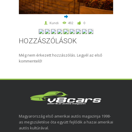
Kundi
492
0
HOZZÁSZÓLÁSOK
Még nem érkezett hozzászólás. Legyél az első
kommentelő!
Magyarország első amerikai autós magazinja 1998-
as megszületése óta együtt fejlődik a hazai amerikai
autós kultúrával.