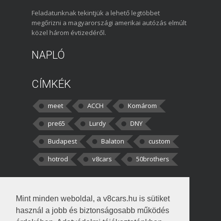
Feladatunknak tekintjük a lehető legtöbbet
megőrizni a magyarországi amerikai autózás elmúlt
közel három évtizedéről.
NAPLÓ
CÍMKÉK
meet
ACCH
Komárom
pre65
Lurdy
DNY
Budapest
Balaton
custom
hotrod
v8cars
50brothers
HOZZÁSZÓLÁSOK
Mint minden weboldal, a v8cars.hu is sütiket
kortisz:
Elszúrtam! Én csak két
használ a jobb és biztonságosabb működés
darabbaal számoltam. Nem tudtam, hogy fél autót,