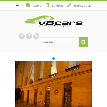
☰
Napló
Belépés
Regisztráció