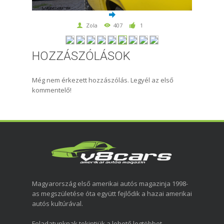
Zola
407
1
HOZZÁSZÓLÁSOK
Még nem érkezett hozzászólás. Legyél az első
kommentelő!
Magyarország első amerikai autós magazinja 1998-
as megszületése óta együtt fejlődik a hazai amerikai
autós kultúrával.
Feladatunknak tekintjük a lehető legtöbbet