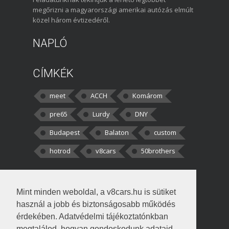
megőrizni a magyarországi amerikai autózás elmúlt
közel három évtizedéről.
NAPLÓ
CÍMKÉK
meet
ACCH
Komárom
pre65
Lurdy
DNY
Budapest
Balaton
custom
hotrod
v8cars
50brothers
HOZZÁSZÓLÁSOK
Mint minden weboldal, a v8cars.hu is sütiket
kortisz:
Elszúrtam! Én csak két
használ a jobb és biztonságosabb működés
darabbaal számoltam. Nem tudtam, hogy fél autót,
érdekében. Adatvédelmi tájékoztatónkban
megtalálod, hogyan gondoskodunk adataid