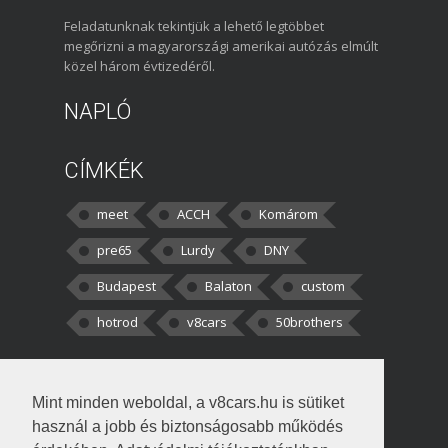
Feladatunknak tekintjük a lehető legtöbbet
megőrizni a magyarországi amerikai autózás elmúlt
közel három évtizedéről.
NAPLÓ
CÍMKÉK
meet
ACCH
Komárom
pre65
Lurdy
DNY
Budapest
Balaton
custom
hotrod
v8cars
50brothers
HOZZÁSZÓLÁSOK
Mint minden weboldal, a v8cars.hu is sütiket
kortisz:
Elszúrtam! Én csak két
használ a jobb és biztonságosabb működés
darabbaal számoltam. Nem tudtam, hogy fél autót,