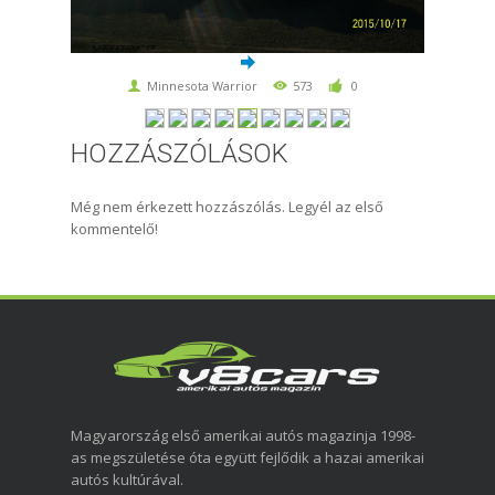
Minnesota Warrior
573
0
HOZZÁSZÓLÁSOK
Még nem érkezett hozzászólás. Legyél az első
kommentelő!
Magyarország első amerikai autós magazinja 1998-
as megszületése óta együtt fejlődik a hazai amerikai
autós kultúrával.