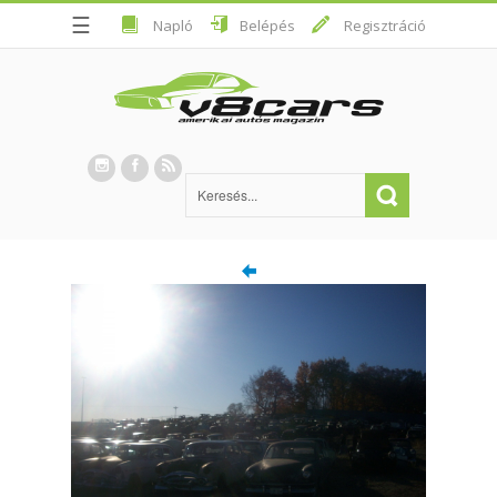
☰
Napló
Belépés
Regisztráció