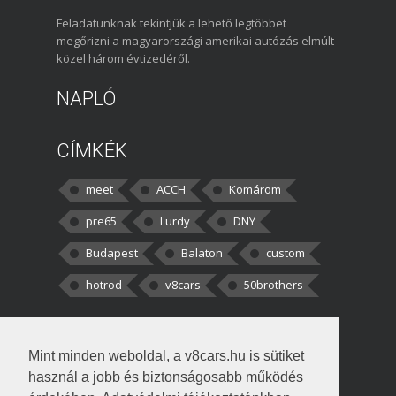
Feladatunknak tekintjük a lehető legtöbbet
megőrizni a magyarországi amerikai autózás elmúlt
közel három évtizedéről.
NAPLÓ
CÍMKÉK
meet
ACCH
Komárom
pre65
Lurdy
DNY
Budapest
Balaton
custom
hotrod
v8cars
50brothers
HOZZÁSZÓLÁSOK
Mint minden weboldal, a v8cars.hu is sütiket
kortisz:
Elszúrtam! Én csak két
használ a jobb és biztonságosabb működés
darabbaal számoltam. Nem tudtam, hogy fél autót,