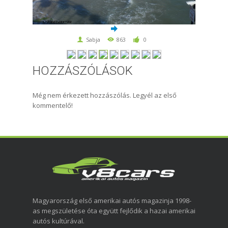
Sabja
863
0
HOZZÁSZÓLÁSOK
Még nem érkezett hozzászólás. Legyél az első
kommentelő!
Magyarország első amerikai autós magazinja 1998-
as megszületése óta együtt fejlődik a hazai amerikai
autós kultúrával.