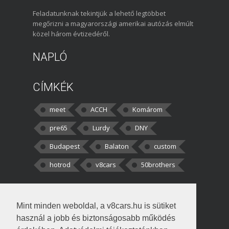
Feladatunknak tekintjük a lehető legtöbbet
megőrizni a magyarországi amerikai autózás elmúlt
közel három évtizedéről.
NAPLÓ
CÍMKÉK
meet
ACCH
Komárom
pre65
Lurdy
DNY
Budapest
Balaton
custom
hotrod
v8cars
50brothers
HOZZÁSZÓLÁSOK
Mint minden weboldal, a v8cars.hu is sütiket
kortisz:
Elszúrtam! Én csak két
használ a jobb és biztonságosabb működés
darabbaal számoltam. Nem tudtam, hogy fél autót,