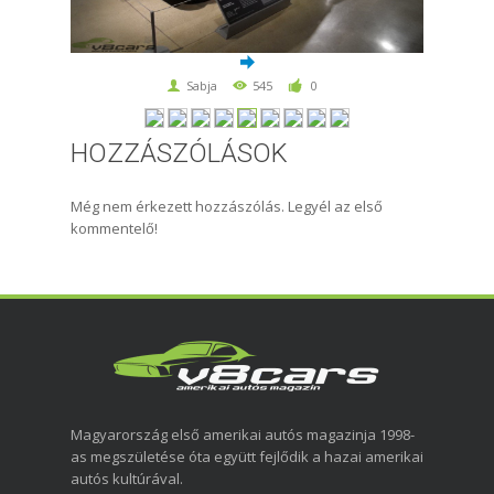
Sabja
545
0
HOZZÁSZÓLÁSOK
Még nem érkezett hozzászólás. Legyél az első
kommentelő!
Magyarország első amerikai autós magazinja 1998-
as megszületése óta együtt fejlődik a hazai amerikai
autós kultúrával.