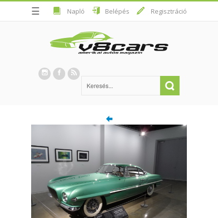
☰
Napló
Belépés
Regisztráció