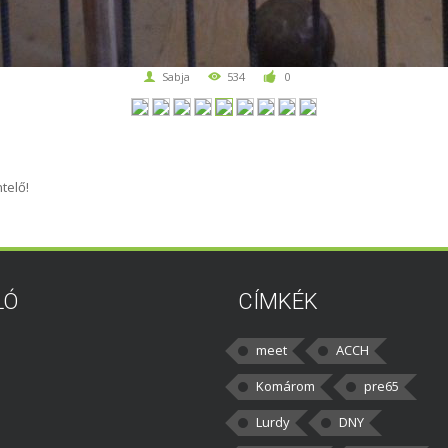
Sabja
534
0
telő!
LÓ
CÍMKÉK
meet
ACCH
Komárom
pre65
Lurdy
DNY