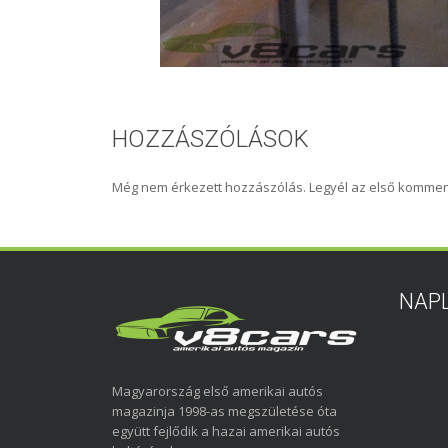
HOZZÁSZÓLÁSOK
Még nem érkezett hozzászólás. Legyél az első kommen
NAP
Magyarország első amerikai autós
magazinja 1998-as megszületése óta
együtt fejlődik a hazai amerikai autós