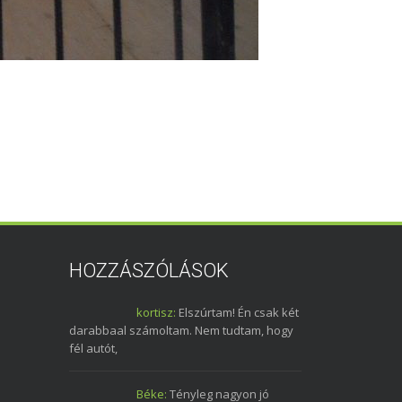
HOZZÁSZÓLÁSOK
kortisz:
Elszúrtam! Én csak két
darabbaal számoltam. Nem tudtam, hogy
fél autót,
Béke:
Tényleg nagyon jó