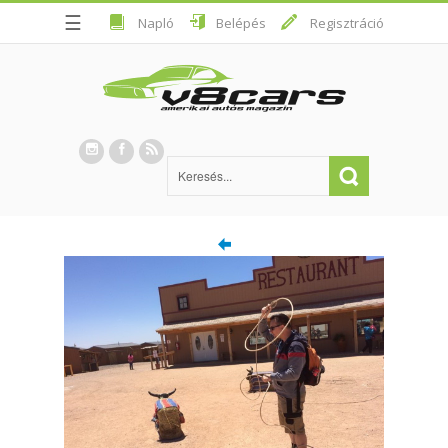
☰
Napló
Belépés
Regisztráció