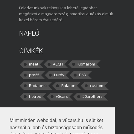
Feladatunknak tekintjük a lehető legtöbbet
megőrizni a magyarországi amerikai autózás elmúlt
közel három évtizedéről.
NAPLÓ
CÍMKÉK
meet
ACCH
Komárom
pre65
Lurdy
DNY
Budapest
Balaton
custom
hotrod
v8cars
50brothers
HOZZÁSZÓLÁSOK
Mint minden weboldal, a v8cars.hu is sütiket
kortisz:
Elszúrtam! Én csak két
használ a jobb és biztonságosabb működés
darabbaal számoltam. Nem tudtam, hogy fél autót,