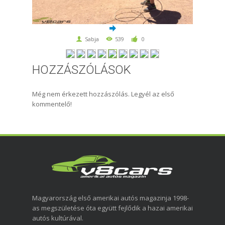
Sabja
539
0
HOZZÁSZÓLÁSOK
Még nem érkezett hozzászólás. Legyél az első
kommentelő!
Magyarország első amerikai autós magazinja 1998-
as megszületése óta együtt fejlődik a hazai amerikai
autós kultúrával.