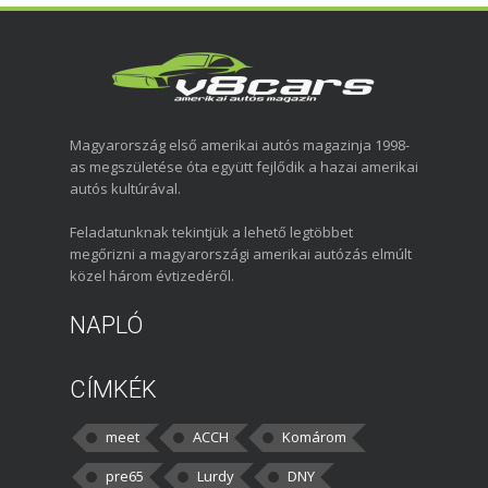
Magyarország első amerikai autós magazinja 1998-
as megszületése óta együtt fejlődik a hazai amerikai
autós kultúrával.
Feladatunknak tekintjük a lehető legtöbbet
megőrizni a magyarországi amerikai autózás elmúlt
közel három évtizedéről.
NAPLÓ
CÍMKÉK
meet
ACCH
Komárom
pre65
Lurdy
DNY