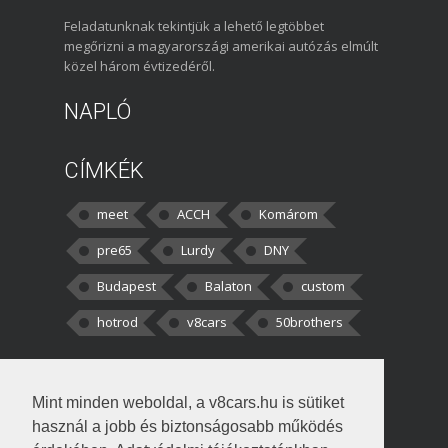
Feladatunknak tekintjük a lehető legtöbbet
megőrizni a magyarországi amerikai autózás elmúlt
közel három évtizedéről.
NAPLÓ
CÍMKÉK
meet
ACCH
Komárom
pre65
Lurdy
DNY
Budapest
Balaton
custom
hotrod
v8cars
50brothers
HOZZÁSZÓLÁSOK
Mint minden weboldal, a v8cars.hu is sütiket
kortisz:
Elszúrtam! Én csak két
használ a jobb és biztonságosabb működés
darabbaal számoltam. Nem tudtam, hogy fél autót,