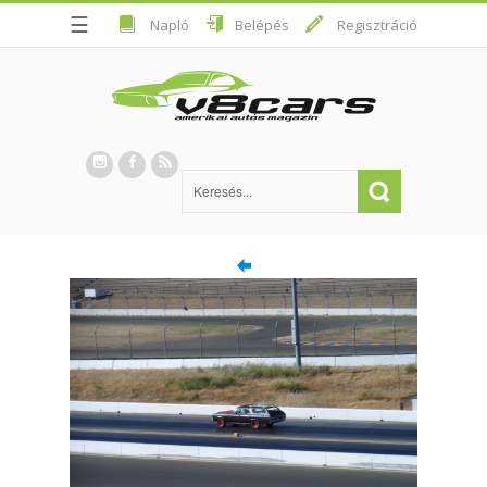
☰
Napló
Belépés
Regisztráció