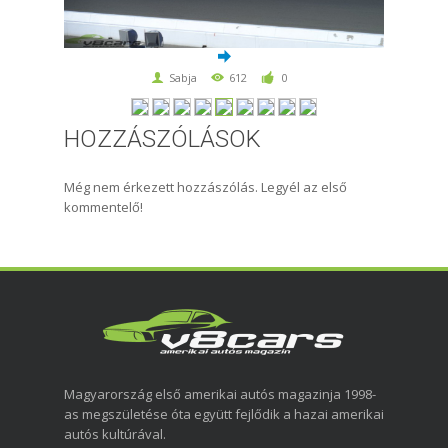
Sabja
612
0
HOZZÁSZÓLÁSOK
Még nem érkezett hozzászólás. Legyél az első
kommentelő!
Magyarország első amerikai autós magazinja 1998-
as megszületése óta együtt fejlődik a hazai amerikai
autós kultúrával.