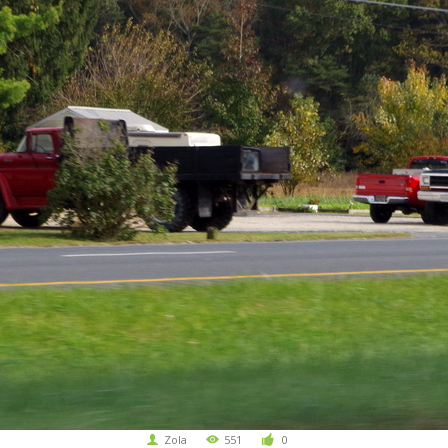
Zola
551
0