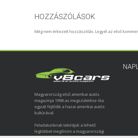
HOZZÁSZÓLÁSOK
Még nem érkezett hozzászólás. Legyél az első kommen
NAP
Magyarország első amerikai autós
magazinja 1998-as megszületése óta
együtt fejlődik a hazai amerikai autós
kultúrával.
Feladatunknak tekintjük a lehető
legtöbbet megőrizni a magyarországi
amerikai autózás elmúlt közel három