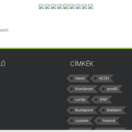
telő!
LÓ
CÍMKÉK
meet
ACCH
Komárom
pre65
Lurdy
DNY
Budapest
Balaton
custom
hotrod
v8cars
50brothers