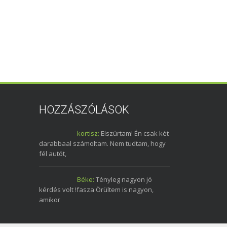
HOZZÁSZÓLÁSOK
kortisz:
Elszúrtam! Én csak két
darabbaal számoltam. Nem tudtam, hogy
fél autót,
Béke:
Tényleg nagyon jó
kérdés volt !fasza Örültem is nagyon,
amikor