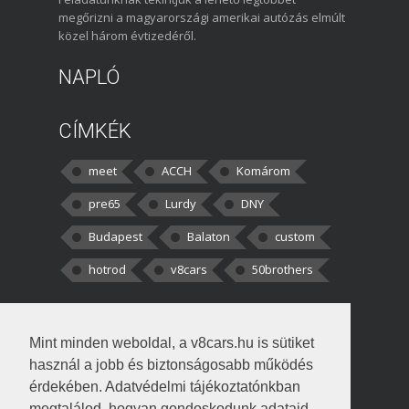
megőrizni a magyarországi amerikai autózás elmúlt
közel három évtizedéről.
NAPLÓ
CÍMKÉK
meet
ACCH
Komárom
pre65
Lurdy
DNY
Budapest
Balaton
custom
hotrod
v8cars
50brothers
HOZZÁSZÓLÁSOK
Mint minden weboldal, a v8cars.hu is sütiket
kortisz:
Elszúrtam! Én csak két
használ a jobb és biztonságosabb működés
darabbaal számoltam. Nem tudtam, hogy fél autót,
érdekében. Adatvédelmi tájékoztatónkban
megtalálod, hogyan gondoskodunk adataid