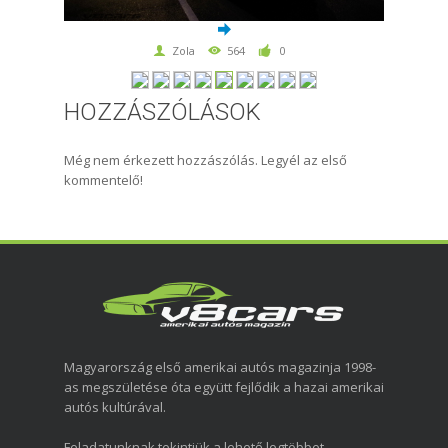
Zola
564
0
HOZZÁSZÓLÁSOK
Még nem érkezett hozzászólás. Legyél az első
kommentelő!
Magyarország első amerikai autós magazinja 1998-
as megszületése óta együtt fejlődik a hazai amerikai
autós kultúrával.
Feladatunknak tekintjük a lehető legtöbbet