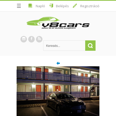
☰
Napló
Belépés
Regisztráció