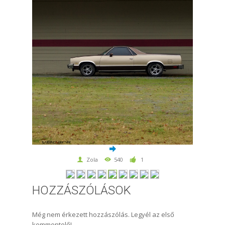
Zola
540
1
HOZZÁSZÓLÁSOK
Még nem érkezett hozzászólás. Legyél az első
kommentelő!