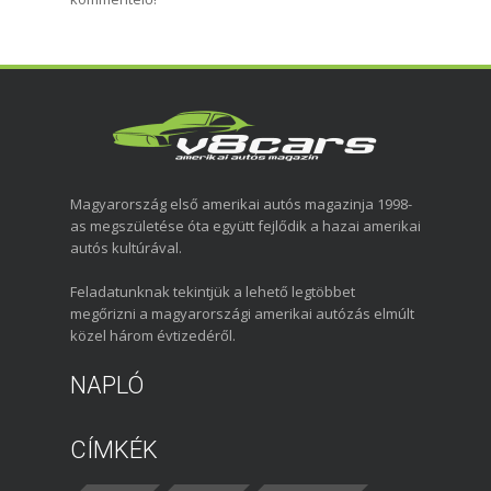
Magyarország első amerikai autós magazinja 1998-
as megszületése óta együtt fejlődik a hazai amerikai
autós kultúrával.
Feladatunknak tekintjük a lehető legtöbbet
megőrizni a magyarországi amerikai autózás elmúlt
közel három évtizedéről.
NAPLÓ
CÍMKÉK