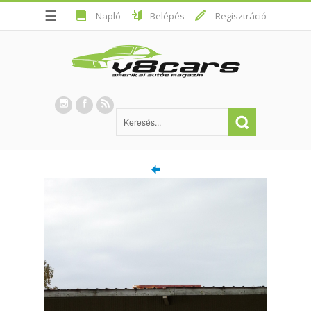
☰
Napló
Belépés
Regisztráció