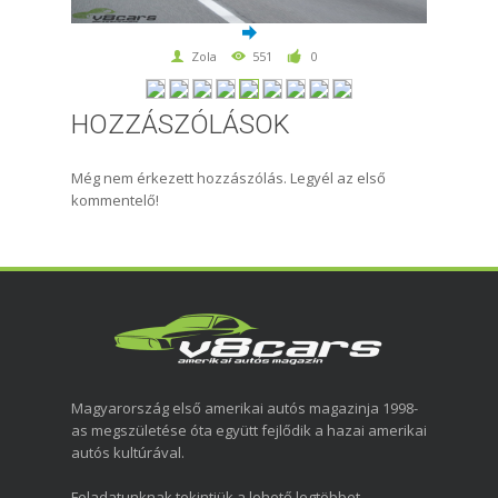
Zola
551
0
HOZZÁSZÓLÁSOK
Még nem érkezett hozzászólás. Legyél az első
kommentelő!
Magyarország első amerikai autós magazinja 1998-
as megszületése óta együtt fejlődik a hazai amerikai
autós kultúrával.
Feladatunknak tekintjük a lehető legtöbbet