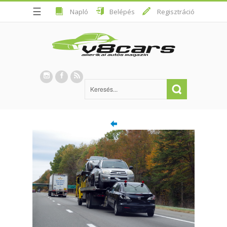
☰
Napló
Belépés
Regisztráció