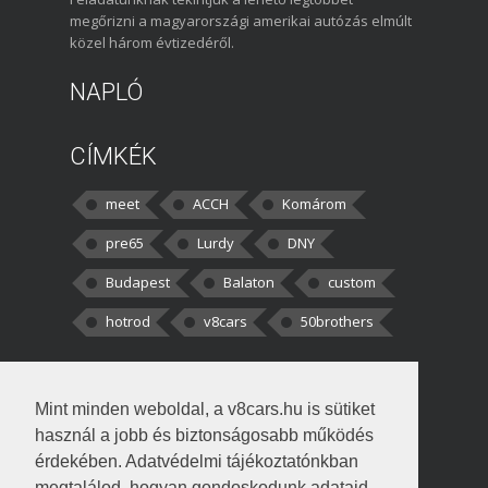
megőrizni a magyarországi amerikai autózás elmúlt
közel három évtizedéről.
NAPLÓ
CÍMKÉK
meet
ACCH
Komárom
pre65
Lurdy
DNY
Budapest
Balaton
custom
hotrod
v8cars
50brothers
HOZZÁSZÓLÁSOK
Mint minden weboldal, a v8cars.hu is sütiket
kortisz:
Elszúrtam! Én csak két
használ a jobb és biztonságosabb működés
darabbaal számoltam. Nem tudtam, hogy fél autót,
érdekében. Adatvédelmi tájékoztatónkban
megtalálod, hogyan gondoskodunk adataid