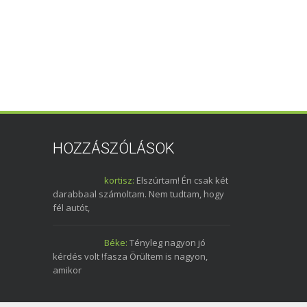
HOZZÁSZÓLÁSOK
kortisz:
Elszúrtam! Én csak két
darabbaal számoltam. Nem tudtam, hogy
fél autót,
Béke:
Tényleg nagyon jó
kérdés volt !fasza Örültem is nagyon,
amikor