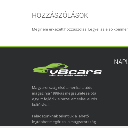
HOZZÁSZÓLÁSOK
Még nem érkezett hozzászólás. Legyél az első kommen
NAP
Magyarország első amerikai autós
magazinja 1998-as megszületése óta
együtt fejlődik a hazai amerikai autós
kultúrával.
Feladatunknak tekintjük a lehető
legtöbbet megőrizni a magyarországi
amerikai autózás elmúlt közel három