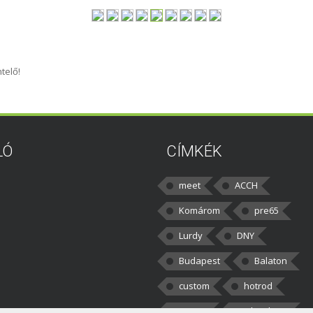
telő!
LÓ
CÍMKÉK
meet
ACCH
Komárom
pre65
Lurdy
DNY
Budapest
Balaton
custom
hotrod
v8cars
50brothers