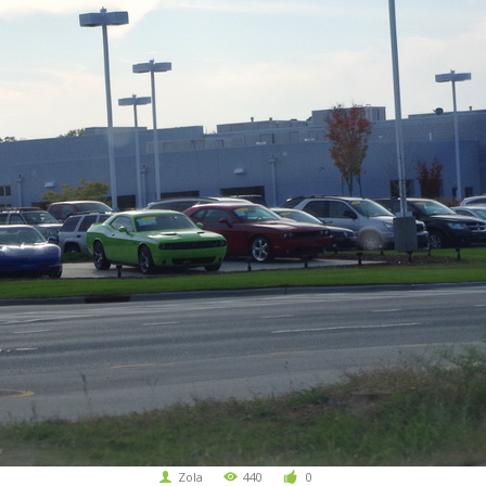
Zola
440
0