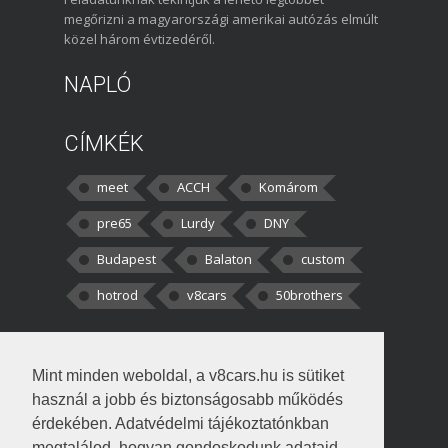
megőrizni a magyarországi amerikai autózás elmúlt
közel három évtizedéről.
NAPLÓ
CÍMKÉK
meet
ACCH
Komárom
pre65
Lurdy
DNY
Budapest
Balaton
custom
hotrod
v8cars
50brothers
HOZZÁSZÓLÁSOK
Mint minden weboldal, a v8cars.hu is sütiket
kortisz:
Elszúrtam! Én csak két
használ a jobb és biztonságosabb működés
darabbaal számoltam. Nem tudtam, hogy fél autót,
érdekében. Adatvédelmi tájékoztatónkban
megtalálod, hogyan gondoskodunk adataid