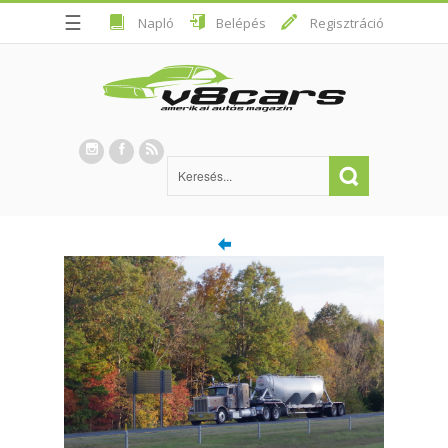
☰
Napló
Belépés
Regisztráció