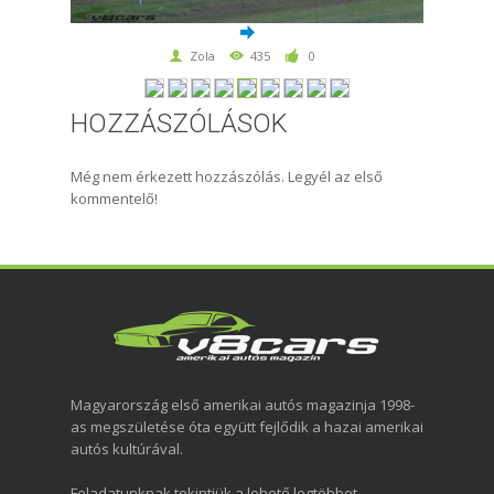
Zola
435
0
HOZZÁSZÓLÁSOK
Még nem érkezett hozzászólás. Legyél az első
kommentelő!
Magyarország első amerikai autós magazinja 1998-
as megszületése óta együtt fejlődik a hazai amerikai
autós kultúrával.
Feladatunknak tekintjük a lehető legtöbbet