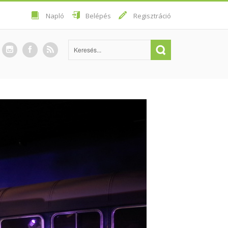
Napló
Belépés
Regisztráció