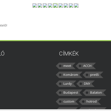
telő!
LÓ
CÍMKÉK
meet
ACCH
Komárom
pre65
Lurdy
DNY
Budapest
Balaton
custom
hotrod
v8cars
50brothers