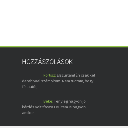
HOZZÁSZÓLÁSOK
kortisz:
Elszúrtam! Én csak két
darabbaal számoltam. Nem tudtam, hogy
fél autót,
Béke:
Tényleg nagyon jó
kérdés volt !fasza Örültem is nagyon,
amikor