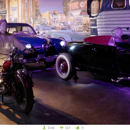
Zola
523
0