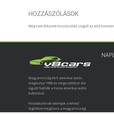
HOZZÁSZÓLÁSOK
Még nem érkezett hozzászólás. Legyél az első kommen
NAP
Magyarország első amerikai autós
magazinja 1998-as megszületése óta
együtt fejlődik a hazai amerikai autós
kultúrával.
Feladatunknak tekintjük a lehető
legtöbbet megőrizni a magyarországi
amerikai autózás elmúlt közel három