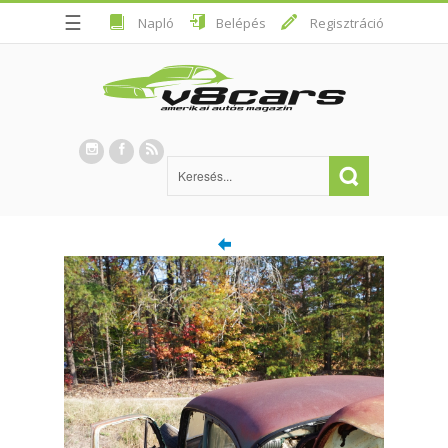
☰
Napló
Belépés
Regisztráció