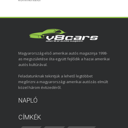
Magyarország első amerikai autós magazinja 1998-
as megszületése óta együtt fejlődik a hazai amerikai
autós kultúrával.
Feladatunknak tekintjük a lehető legtöbbet
megőrizni a magyarországi amerikai autózás elmúlt
közel három évtizedéről.
NAPLÓ
CÍMKÉK