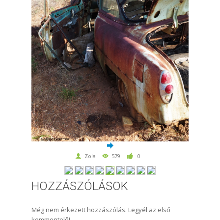
Zola
579
0
HOZZÁSZÓLÁSOK
Még nem érkezett hozzászólás. Legyél az első
kommentelő!