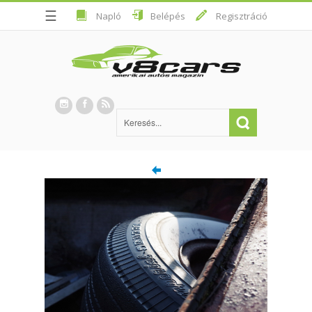
☰
Napló
Belépés
Regisztráció