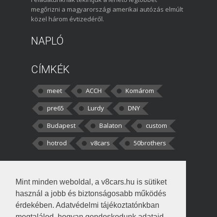
megőrizni a magyarországi amerikai autózás elmúlt
közel három évtizedéről.
NAPLÓ
CÍMKÉK
meet
ACCH
Komárom
pre65
Lurdy
DNY
Budapest
Balaton
custom
hotrod
v8cars
50brothers
HOZZÁSZÓLÁSOK
Mint minden weboldal, a v8cars.hu is sütiket
kortisz:
Elszúrtam! Én csak két
használ a jobb és biztonságosabb működés
darabbaal számoltam. Nem tudtam, hogy fél autót,
érdekében. Adatvédelmi tájékoztatónkban
megtalálod, hogyan gondoskodunk adataid