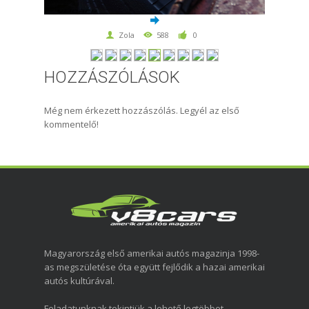
Zola
588
0
HOZZÁSZÓLÁSOK
Még nem érkezett hozzászólás. Legyél az első
kommentelő!
Magyarország első amerikai autós magazinja 1998-
as megszületése óta együtt fejlődik a hazai amerikai
autós kultúrával.
Feladatunknak tekintjük a lehető legtöbbet