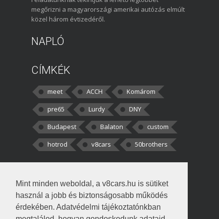
megőrizni a magyarországi amerikai autózás elmúlt
közel három évtizedéről.
NAPLÓ
CÍMKÉK
meet
ACCH
Komárom
pre65
Lurdy
DNY
Budapest
Balaton
custom
hotrod
v8cars
50brothers
HOZZÁSZÓLÁSOK
Mint minden weboldal, a v8cars.hu is sütiket
kortisz:
Elszúrtam! Én csak két
használ a jobb és biztonságosabb működés
darabbaal számoltam. Nem tudtam, hogy fél autót,
érdekében. Adatvédelmi tájékoztatónkban
megtalálod, hogyan gondoskodunk adataid