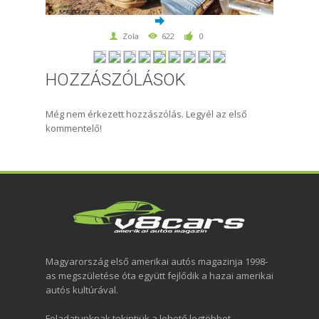
Zola
622
0
HOZZÁSZÓLÁSOK
Még nem érkezett hozzászólás. Legyél az első
kommentelő!
Magyarország első amerikai autós magazinja 1998-
as megszületése óta együtt fejlődik a hazai amerikai
autós kultúrával.
Feladatunknak tekintjük a lehető legtöbbet