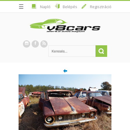
☰
Napló
Belépés
Regisztráció