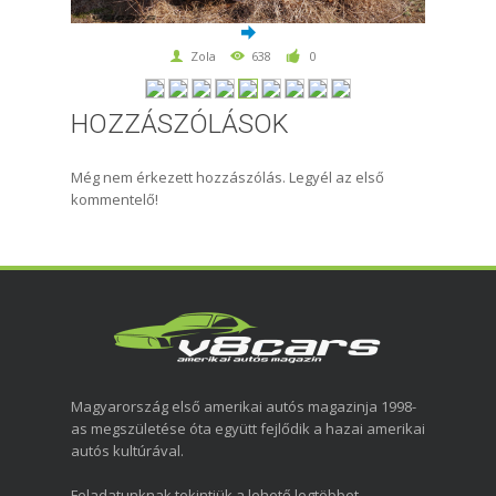
Zola
638
0
HOZZÁSZÓLÁSOK
Még nem érkezett hozzászólás. Legyél az első
kommentelő!
Magyarország első amerikai autós magazinja 1998-
as megszületése óta együtt fejlődik a hazai amerikai
autós kultúrával.
Feladatunknak tekintjük a lehető legtöbbet