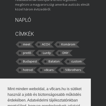
megőrizni a magyarországi amerikai autózás elmúlt
közel három évtizedéről.
NAPLÓ
CÍMKÉK
meet
ACCH
Komárom
pre65
Lurdy
DNY
Budapest
Balaton
custom
hotrod
v8cars
50brothers
HOZZÁSZÓLÁSOK
Mint minden weboldal, a v8cars.hu is sütiket
kortisz:
Elszúrtam! Én csak két
használ a jobb és biztonságosabb működés
darabbaal számoltam. Nem tudtam, hogy fél autót,
érdekében. Adatvédelmi tájékoztatónkban
megtalálod, hogyan gondoskodunk adataid