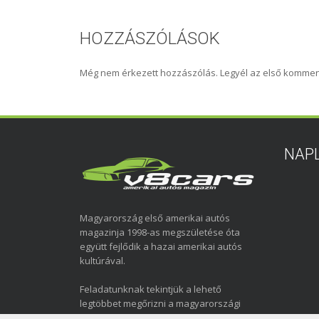
HOZZÁSZÓLÁSOK
Még nem érkezett hozzászólás. Legyél az első kommen
NAP
Magyarország első amerikai autós
magazinja 1998-as megszületése óta
együtt fejlődik a hazai amerikai autós
kultúrával.
Feladatunknak tekintjük a lehető
legtöbbet megőrizni a magyarországi
amerikai autózás elmúlt közel három