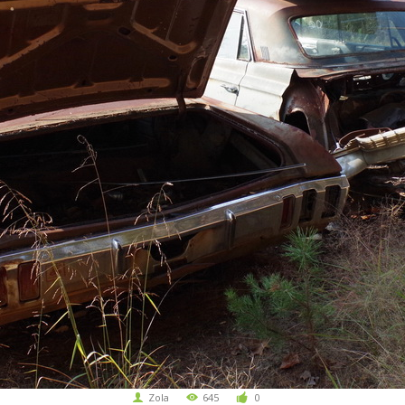
Zola
645
0