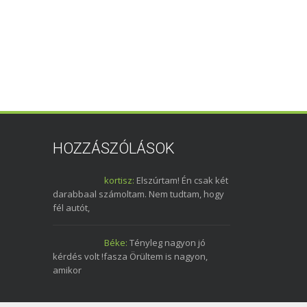
HOZZÁSZÓLÁSOK
kortisz:
Elszúrtam! Én csak két
darabbaal számoltam. Nem tudtam, hogy
fél autót,
Béke:
Tényleg nagyon jó
kérdés volt !fasza Örültem is nagyon,
amikor