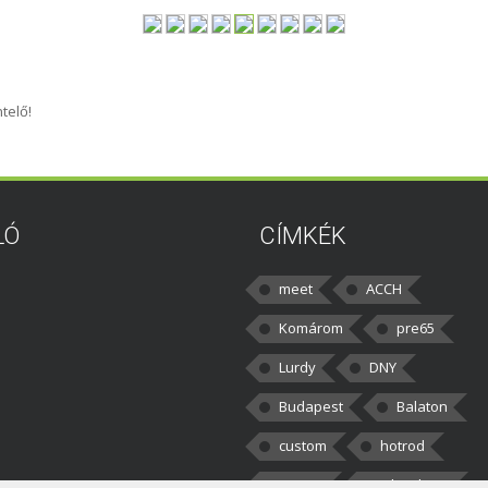
telő!
LÓ
CÍMKÉK
meet
ACCH
Komárom
pre65
Lurdy
DNY
Budapest
Balaton
custom
hotrod
v8cars
50brothers