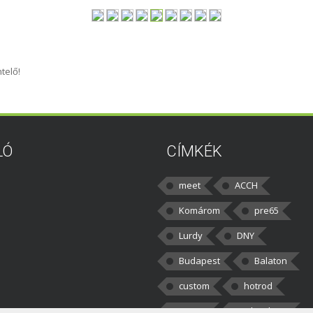
telő!
LÓ
CÍMKÉK
meet
ACCH
Komárom
pre65
Lurdy
DNY
Budapest
Balaton
custom
hotrod
v8cars
50brothers