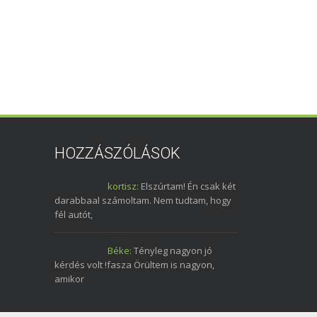
HOZZÁSZÓLÁSOK
kortisz:
Elszúrtam! Én csak két
darabbaal számoltam. Nem tudtam, hogy
fél autót,
Béke:
Tényleg nagyon jó
kérdés volt !fasza Örültem is nagyon,
amikor