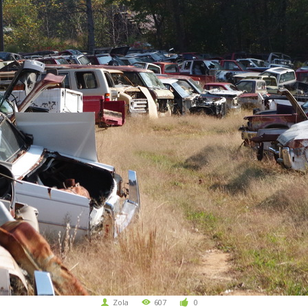
Zola
607
0