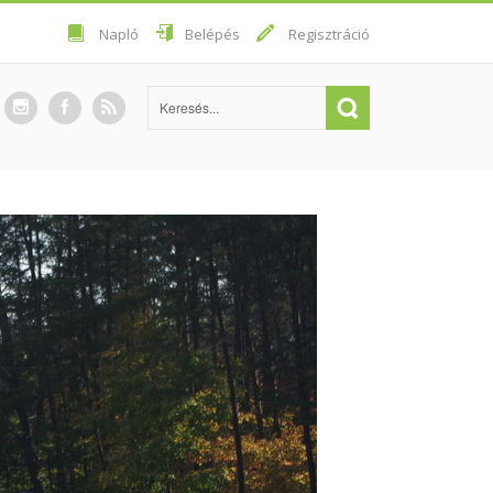
Napló
Belépés
Regisztráció