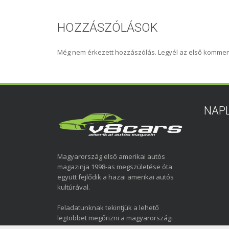
HOZZÁSZÓLÁSOK
Még nem érkezett hozzászólás. Legyél az első kommen
NAP
Magyarország első amerikai autós
magazinja 1998-as megszületése óta
együtt fejlődik a hazai amerikai autós
kultúrával.
Feladatunknak tekintjük a lehető
legtöbbet megőrizni a magyarországi
amerikai autózás elmúlt közel három