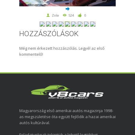
Zola
524
0
HOZZÁSZÓLÁSOK
Még nem érkezett hozzászólás. Legyél az első
kommentelő!
Magyarország első amerikai autós magazinja 1998-
as megszületése óta együtt fejlődik a hazai amerikai
autós kultúrával.
Feladatunknak tekintjük a lehető legtöbbet