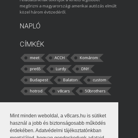
megőrizni a magyarországi amerikai autózás elmúlt
közel három évtizedéről.
NAPLÓ
CÍMKÉK
meet
ACCH
Komárom
pre65
Lurdy
DNY
Budapest
Balaton
custom
hotrod
v8cars
50brothers
HOZZÁSZÓLÁSOK
Mint minden weboldal, a v8cars.hu is sütiket
kortisz:
Elszúrtam! Én csak két
használ a jobb és biztonságosabb működés
darabbaal számoltam. Nem tudtam, hogy fél autót,
érdekében. Adatvédelmi tájékoztatónkban
megtalálod, hogyan gondoskodunk adataid