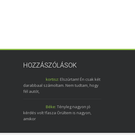
HOZZÁSZÓLÁSOK
kortisz:
Elszúrtam! Én csak két
darabbaal számoltam. Nem tudtam, hogy
fél autót,
Béke:
Tényleg nagyon jó
kérdés volt !fasza Örültem is nagyon,
amikor