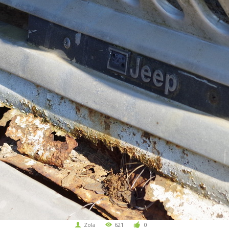
Zola
621
0