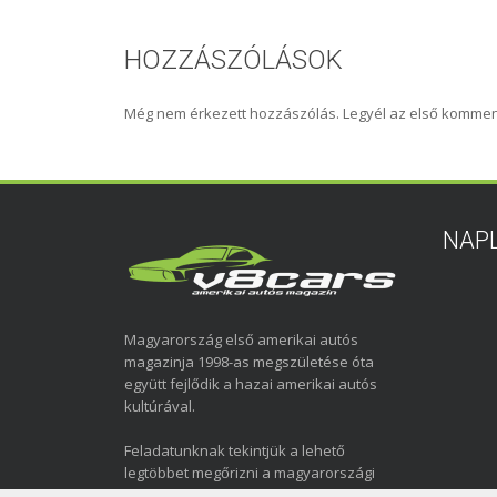
HOZZÁSZÓLÁSOK
Még nem érkezett hozzászólás. Legyél az első kommen
NAP
Magyarország első amerikai autós
magazinja 1998-as megszületése óta
együtt fejlődik a hazai amerikai autós
kultúrával.
Feladatunknak tekintjük a lehető
legtöbbet megőrizni a magyarországi
amerikai autózás elmúlt közel három