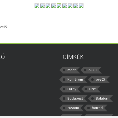
telő!
LÓ
CÍMKÉK
meet
ACCH
Komárom
pre65
Lurdy
DNY
Budapest
Balaton
custom
hotrod
v8cars
50brothers