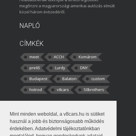
megőrizni a magyarországi amerikai autózás elmúlt
közel három évtizedéről.
NAPLÓ
CÍMKÉK
meet
ACCH
Komárom
pre65
Lurdy
DNY
Budapest
Balaton
custom
hotrod
v8cars
50brothers
HOZZÁSZÓLÁSOK
Mint minden weboldal, a v8cars.hu is sütiket
kortisz:
Elszúrtam! Én csak két
használ a jobb és biztonságosabb működés
darabbaal számoltam. Nem tudtam, hogy fél autót,
érdekében. Adatvédelmi tájékoztatónkban
megtalálod, hogyan gondoskodunk adataid