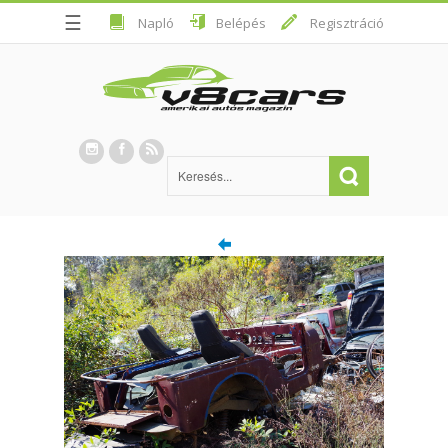
☰
Napló
Belépés
Regisztráció