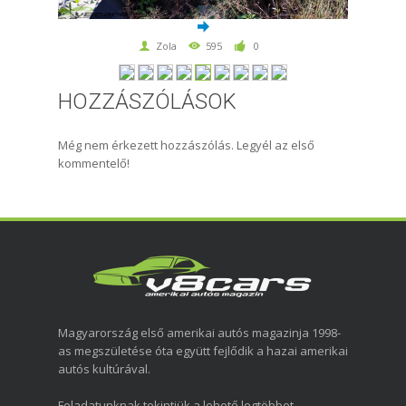
Zola
595
0
HOZZÁSZÓLÁSOK
Még nem érkezett hozzászólás. Legyél az első
kommentelő!
Magyarország első amerikai autós magazinja 1998-
as megszületése óta együtt fejlődik a hazai amerikai
autós kultúrával.
Feladatunknak tekintjük a lehető legtöbbet