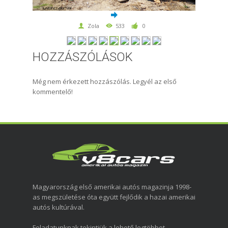
Zola
533
0
HOZZÁSZÓLÁSOK
Még nem érkezett hozzászólás. Legyél az első
kommentelő!
Magyarország első amerikai autós magazinja 1998-
as megszületése óta együtt fejlődik a hazai amerikai
autós kultúrával.
Feladatunknak tekintjük a lehető legtöbbet