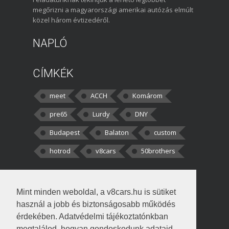
megőrizni a magyarországi amerikai autózás elmúlt
közel három évtizedéről.
NAPLÓ
CÍMKÉK
meet
ACCH
Komárom
pre65
Lurdy
DNY
Budapest
Balaton
custom
hotrod
v8cars
50brothers
HOZZÁSZÓLÁSOK
Mint minden weboldal, a v8cars.hu is sütiket
kortisz:
Elszúrtam! Én csak két
használ a jobb és biztonságosabb működés
darabbaal számoltam. Nem tudtam, hogy fél autót,
érdekében. Adatvédelmi tájékoztatónkban
megtalálod, hogyan gondoskodunk adataid