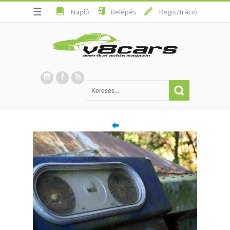
☰
Napló
Belépés
Regisztráció