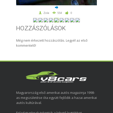
Zola
554
0
HOZZÁSZÓLÁSOK
Még nem érkezett hozzászólás. Legyél az első
kommentelő!
Magyarország első amerikai autós magazinja 1998-
as megszületése óta együtt fejlődik a hazai amerikai
autós kultúrával.
Feladatunknak tekintjük a lehető legtöbbet