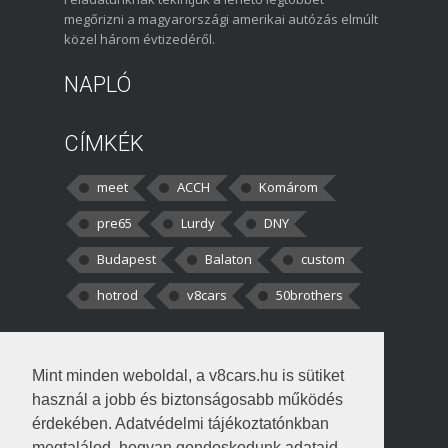
megőrizni a magyarországi amerikai autózás elmúlt
közel három évtizedéről.
NAPLÓ
CÍMKÉK
meet
ACCH
Komárom
pre65
Lurdy
DNY
Budapest
Balaton
custom
hotrod
v8cars
50brothers
HOZZÁSZÓLÁSOK
Mint minden weboldal, a v8cars.hu is sütiket
kortisz:
Elszúrtam! Én csak két
használ a jobb és biztonságosabb működés
darabbaal számoltam. Nem tudtam, hogy fél autót,
érdekében. Adatvédelmi tájékoztatónkban
megtalálod, hogyan gondoskodunk adataid