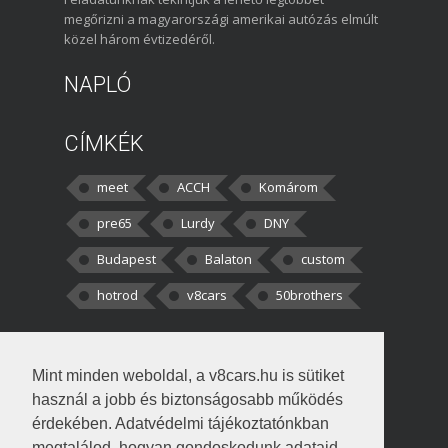
megőrizni a magyarországi amerikai autózás elmúlt
közel három évtizedéről.
NAPLÓ
CÍMKÉK
meet
ACCH
Komárom
pre65
Lurdy
DNY
Budapest
Balaton
custom
hotrod
v8cars
50brothers
HOZZÁSZÓLÁSOK
Mint minden weboldal, a v8cars.hu is sütiket
kortisz:
Elszúrtam! Én csak két
használ a jobb és biztonságosabb működés
darabbaal számoltam. Nem tudtam, hogy fél autót,
érdekében. Adatvédelmi tájékoztatónkban
megtalálod, hogyan gondoskodunk adataid