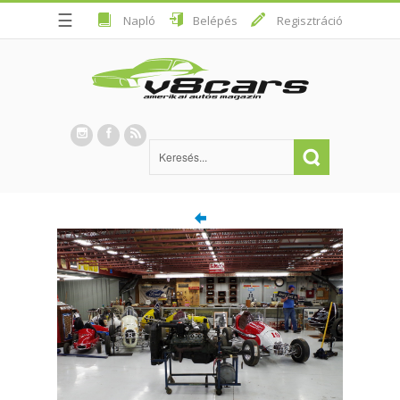
☰
Napló
Belépés
Regisztráció