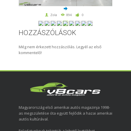
Zola
894
0
HOZZÁSZÓLÁSOK
Még nem érkezett hozzászólás. Legyél az első
kommentelő!
Magyarország első amerikai autós magazinja 1998-
as megszületése óta együtt fejlődik a hazai amerikai
autós kultúrával.
Feladatunknak tekintjük a lehető legtöbbet