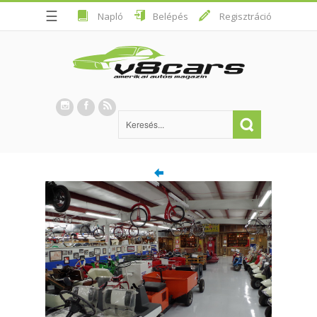
☰
Napló
Belépés
Regisztráció