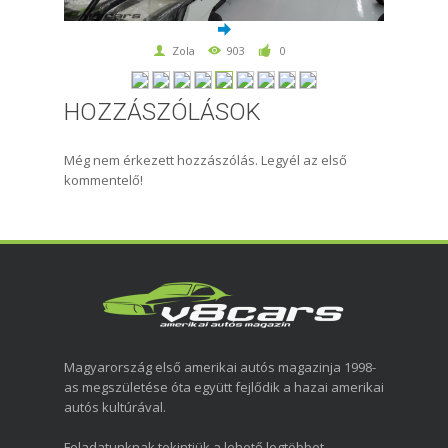
Zola
903
0
HOZZÁSZÓLÁSOK
Még nem érkezett hozzászólás. Legyél az első
kommentelő!
Magyarország első amerikai autós magazinja 1998-
as megszületése óta együtt fejlődik a hazai amerikai
autós kultúrával.
Feladatunknak tekintjük a lehető legtöbbet