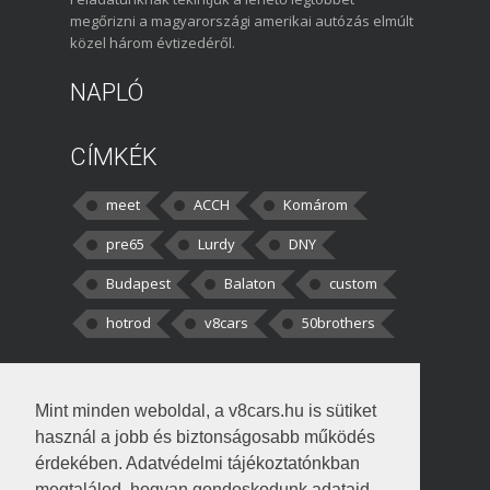
megőrizni a magyarországi amerikai autózás elmúlt
közel három évtizedéről.
NAPLÓ
CÍMKÉK
meet
ACCH
Komárom
pre65
Lurdy
DNY
Budapest
Balaton
custom
hotrod
v8cars
50brothers
HOZZÁSZÓLÁSOK
Mint minden weboldal, a v8cars.hu is sütiket
kortisz:
Elszúrtam! Én csak két
használ a jobb és biztonságosabb működés
darabbaal számoltam. Nem tudtam, hogy fél autót,
érdekében. Adatvédelmi tájékoztatónkban
megtalálod, hogyan gondoskodunk adataid