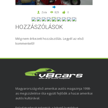
Zola
829
0
HOZZÁSZÓLÁSOK
Még nem érkezett hozzászólás. Legyél az első
kommentelő!
Magyarország első amerikai autós magazinja 1998-
as megszületése óta együtt fejlődik a hazai amerikai
autós kultúrával.
Feladatunknak tekintjük a lehető legtöbbet