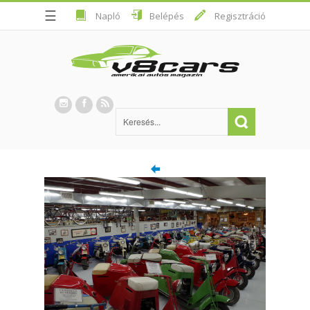
☰
Napló
Belépés
Regisztráció