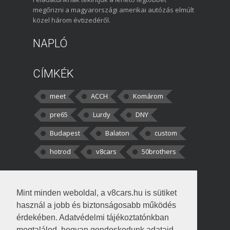
megőrizni a magyarországi amerikai autózás elmúlt
közel három évtizedéről.
NAPLÓ
CÍMKÉK
meet
ACCH
Komárom
pre65
Lurdy
DNY
Budapest
Balaton
custom
hotrod
v8cars
50brothers
HOZZÁSZÓLÁSOK
Mint minden weboldal, a v8cars.hu is sütiket
kortisz:
Elszúrtam! Én csak két
használ a jobb és biztonságosabb működés
darabbaal számoltam. Nem tudtam, hogy fél autót,
érdekében. Adatvédelmi tájékoztatónkban
megtalálod, hogyan gondoskodunk adataid